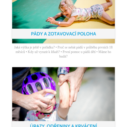
Jaká výška je ještě v pořádku? • Proč se nebát pádů v průběhu prvních 18
měsíců • Kdy už vyrazit k lékaři? • První pomoc u pádů dětí • Máme ho
budit?