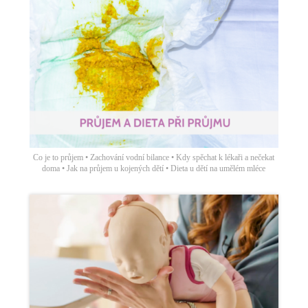
Co je to průjem • Zachování vodní bilance • Kdy spěchat k lékaři a nečekat
doma • Jak na průjem u kojených dětí • Dieta u dětí na umělém mléce