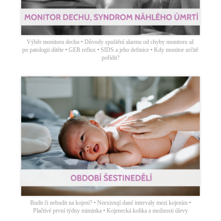
Výběr monitoru dechu • Důvody spuštění alarmu od chyby monitoru až
po patologii dítěte • GER reflux • SIDS a jeho definice • Kdy monitor určitě
pořídit?
Budit či nebudit na kojení? • Neexistují dané intervaly mezi kojením •
Plačtivé první týdny miminka • Kojenecká kolika a možnosti úlevy