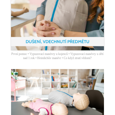
První pomoc • Vypuzovací manévry u kojenců • Vypuzovací manévry u dětí
nad 1 rok • Heimlichův manévr • Co když ztratí vědomí?