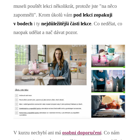
museli pouštět lekci několikrát, protože jste "na něco
zapomněli". Krom úkolů vám
pod lekcí zopakuji
v bodech
i ty
nejdůležitější části lekce
. Co nedělat, co
naopak udělat a nač dávat pozor.
V kurzu nechybí ani má
osobní doporučení
. Co nám