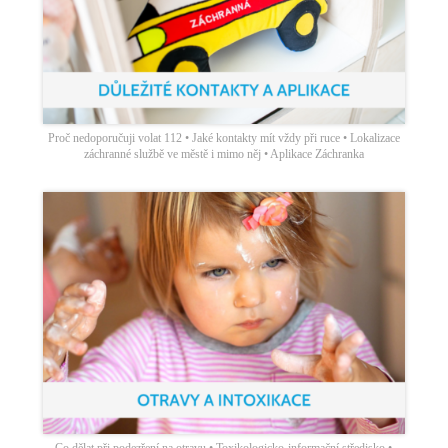
Proč nedoporučuji volat 112 • Jaké kontakty mít vždy při ruce • Lokalizace
záchranné službě ve městě i mimo něj • Aplikace Záchranka
Co dělat při podezření na otravu • Toxikologicko-informační středisko •