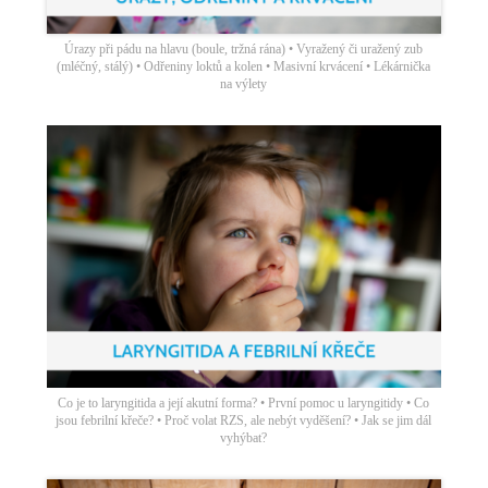
Úrazy při pádu na hlavu (boule, tržná rána) • Vyražený či uražený zub
(mléčný, stálý) • Odřeniny loktů a kolen • Masivní krvácení • Lékárnička
na výlety
Co je to laryngitida a její akutní forma? • První pomoc u laryngitidy • Co
jsou febrilní křeče? • Proč volat RZS, ale nebýt vyděšení? • Jak se jim dál
vyhýbat?