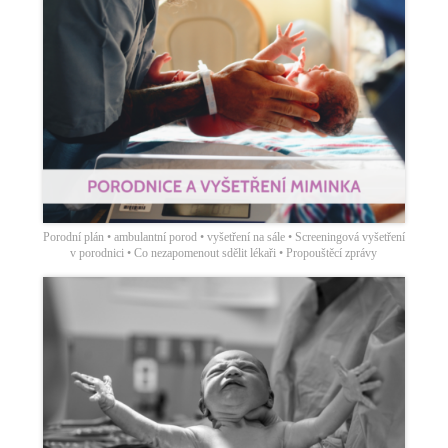
Porodní plán • ambulantní porod • vyšetření na sále • Screeningová vyšetření
v porodnici • Co nezapomenout sdělit lékaři • Propouštěcí zprávy