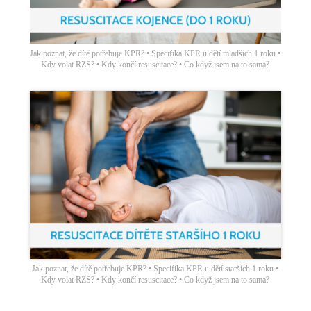
Jak poznat, že dítě potřebuje KPR? • Specifika KPR u dětí mladších 1 roku •
Kdy volat RZS? • Kdy končí resuscitace? • Co když jsem na to sama?
Jak poznat, že dítě potřebuje KPR? • Specifika KPR u dětí starších 1 roku •
Kdy volat RZS? • Kdy končí resuscitace? • Co když jsem na to sama?