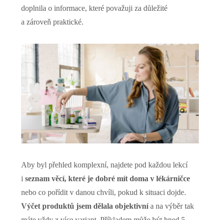
doplnila o informace, které považuji za důležité
a zároveň praktické.
Aby byl přehled komplexní, najdete pod každou lekcí
i
seznam věcí, které je dobré mít doma v lékárničce
nebo co pořídit v danou chvíli, pokud k situaci dojde.
Výčet produktů jsem dělala objektivní
a na výběr tak
máte vždy z více variant. Příkladem může být hned 5