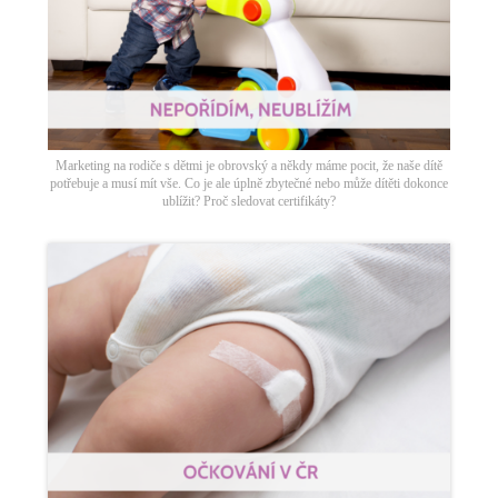
Marketing na rodiče s dětmi je obrovský a někdy máme pocit, že naše dítě
potřebuje a musí mít vše. Co je ale úplně zbytečné nebo může dítěti dokonce
ublížit? Proč sledovat certifikáty?