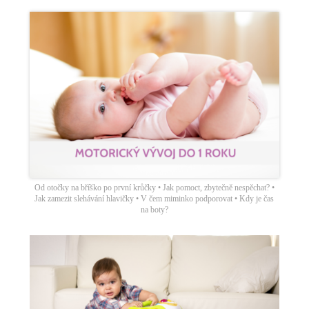
Od otočky na bříško po první krůčky • Jak pomoct, zbytečně nespěchat? •
Jak zamezit slehávání hlavičky • V čem miminko podporovat • Kdy je čas
na boty?