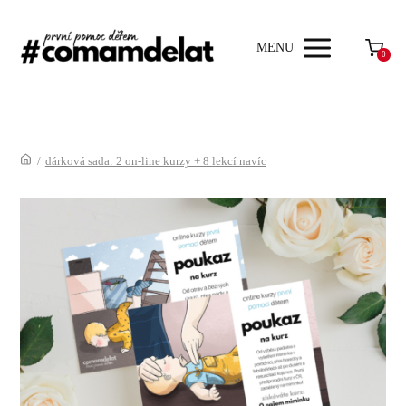
MENU
0
/
dárková sada: 2 on-line kurzy + 8 lekcí navíc