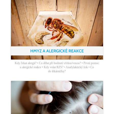
Kdy čekat alergii? • Co dělat při bodnutí včelou/vosou? • První pomoc
u alergické reakce • Kdy volat RZS? • Anafylaktický šok • Co
do lékárničky?