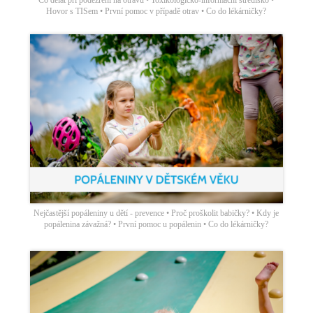
Hovor s TISem • První pomoc v případě otrav • Co do lékárničky?
Nejčastější popáleniny u dětí - prevence • Proč proškolit babičky? • Kdy je
popálenina závažná? • První pomoc u popálenin • Co do lékárničky?