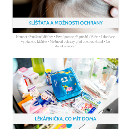
Nemoci přenášené klíšťaty • První pomoc při přisátí klíštěte • Likvidace
vyndaného klíštěte • Možnosti ochrany před onemocněními • Co
do lékárničky?