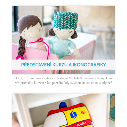
O kurzu První pomoc dítěti • O lektorce Michale Knězkové • Ikony, které
vás provedou kurzem • Jak poznám, kdy zvládnu situaci doma a kdy ne?