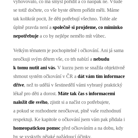
vyhovovalo, co má smysl pořídit a co naopak ne. Všude
se totiž dočtete, co vše byste dětem pořídit měli. Máme
tak kolikrát pocit, že děti potřebují všechno. Tohle ale
úplně pravda není a
společně si projdeme, co miminko
nepotřebuje
a co by nejlépe nemělo mít vůbec.
Velkým tématem je pochopitelně i očkování. Ani já sama
neočkuji svým dětem vše, co trh nabízí a
nebudu
k tomu nutit ani vás
.
V kurzu jsem se snažila objektivně
shrnout systém očkování v ČR a
dát vám tím informace
dříve
, než to udělá v šestinedělí vámi vybraný praktický
lékař pro děti a dorost.
Máte tak čas s informacemi
naložit dle svého
,
zjistit si a načíst co potřebujete,
a pokud se rozhodnete neočkovat, plně vaše rozhodnutí
respektuji. Ke kapitole o očkování jsem vám pak přidala i
homeopatickou pomoc
před očkováním a na dobu, kdy
by se vyskytly nějaké nažádoucí účinky.