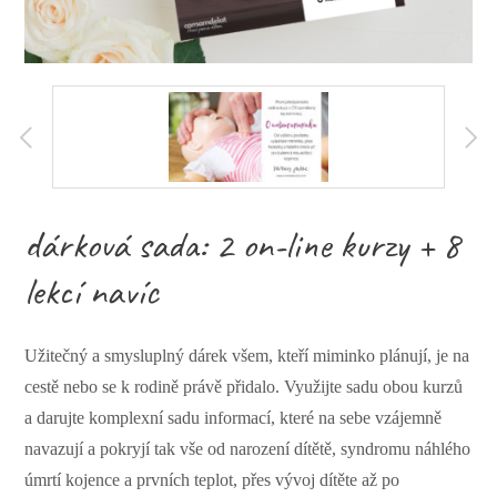
dárková sada: 2 on-line kurzy + 8
lekcí navíc
Užitečný a smysluplný dárek všem, kteří miminko plánují, je na
cestě nebo se k rodině právě přidalo. Využijte sadu obou kurzů
a darujte komplexní sadu informací, které na sebe vzájemně
navazují a pokryjí tak vše od narození dítětě, syndromu náhlého
úmrtí kojence a prvních teplot, přes vývoj dítěte až po