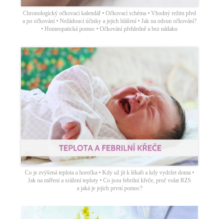
Chronologický očkovací kalendář • Očkovací schéma • Vhodný režim před
a po očkování • Nežádoucí účinky a jejich hlášení • Jak na odsun očkování?
• Homeopatická pomoc • Očkování přehledně a bez nátlaku
Co je zvýšená teplota a horečka • Kdy už jít k lékaři a kdy vydržet doma •
Jak na měření a srážení teploty • Co jsou febrilní křeče, proč volat RZS
a jaká je jejich první pomoc?