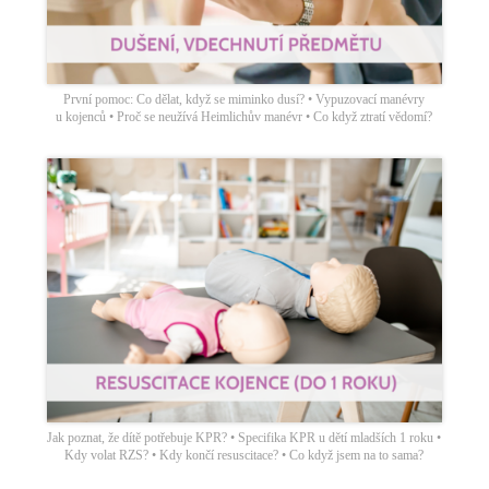
První pomoc: Co dělat, když se miminko dusí? • Vypuzovací manévry
u kojenců • Proč se neužívá Heimlichův manévr • Co když ztratí vědomí?
Jak poznat, že dítě potřebuje KPR? • Specifika KPR u dětí mladších 1 roku •
Kdy volat RZS? • Kdy končí resuscitace? • Co když jsem na to sama?