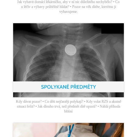
Jak vybavit domácí lékárničku, aby v ní nic důležitého nechybělo? • Co
u léčiv a výbavy průběžně hlídat? • Pozor na věk dítěte, kterému ji
vybavujeme.
Kdy dávat pozor? • Co děti nejčastěji polykají? • Kdy volat RZS a akutně
situaci řešit? • Jak dlouho trvá, než předmět dítě opustí? • Náhlá příhoda
břišní