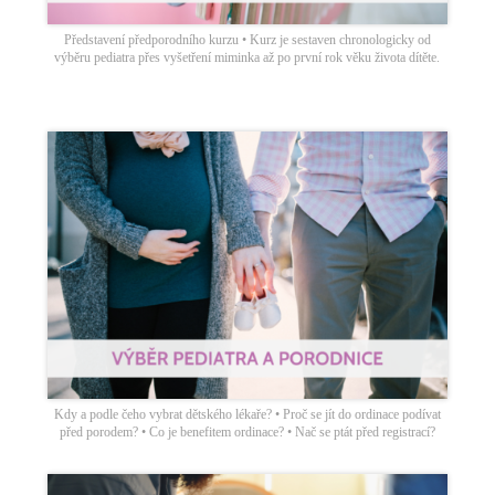
Představení předporodního kurzu • Kurz je sestaven chronologicky od
výběru pediatra přes vyšetření miminka až po první rok věku života dítěte.
Kdy a podle čeho vybrat dětského lékaře? • Proč se jít do ordinace podívat
před porodem? • Co je benefitem ordinace? • Nač se ptát před registrací?