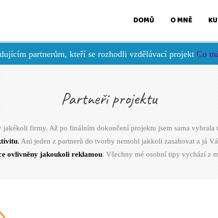
DOMŮ
O MNĚ
KU
ujícím partnerům, kteří se rozhodli vzdělávací projekt
Co má
Partneři projektu
 jakékoli firmy. Až po finálním dokončení projektu jsem sama vybrala ty
tivitu
.
Ani jeden z partnerů do tvorby nemohl jakkoli zasahovat a já V
e ovlivněny jakoukoli reklamou
. Všechny mé osobní tipy vychází z m