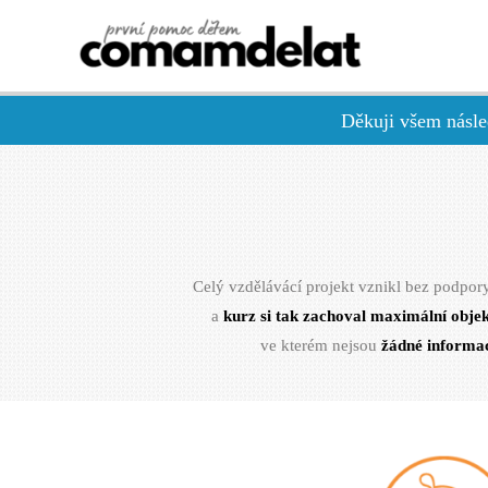
Děkuji všem násled
Celý vzdělávácí projekt vznikl bez podpory
a
kurz si tak zachoval maximální objek
ve kterém nejsou
žádné informac