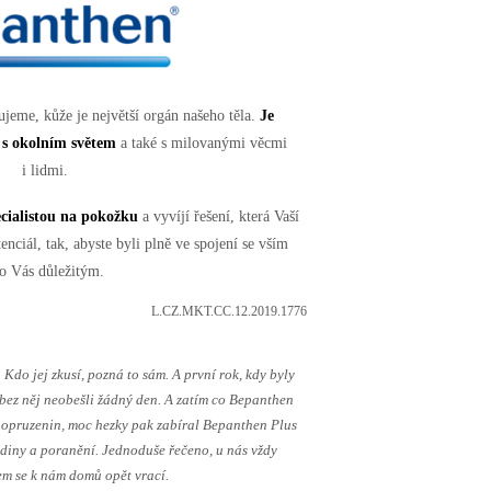
jeme, kůže je největší orgán našeho těla.
Je
 s okolním světem
a také s milovanými věcmi
i lidmi.
ecialistou na pokožku
a vyvíjí řešení, která Vaší
enciál, tak, abyste byli plně ve spojení se vším
o Vás důležitým.
L.CZ.MKT.CC.12.2019.1776
Kdo jej zkusí, pozná to sám. A první rok, kdy byly
 bez něj neobešli žádný den. A zatím co Bepanthen
opruzenin, moc hezky pak zabíral Bepanthen Plus
ediny a poranění. Jednoduše řečeno, u nás vždy
em se k nám domů opět vrací.