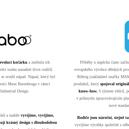
Příběhy o úspěchu často začína
evoluci kočárku
a změnila trh
evropského výrobce dětských pr
dci touhu usnadnit život rodičů.
Röhrig (zakladatel značky MA
 se zrodil nápad. Nápad, který byl
produktů, který
spojoval originá
ráci Maxe Barenbruga v rámci
know-how.
S týmem vědců, ped
Industrial Design.
v průmyslu zpracovávajícím pla
nové standar
árků a nadále
vyvíjíme, vyvíjíme,
Rodiče jsou nároční, stejně 
ují krásný design s dlouhodobou
vyvíjíme výrobky společně s odbo