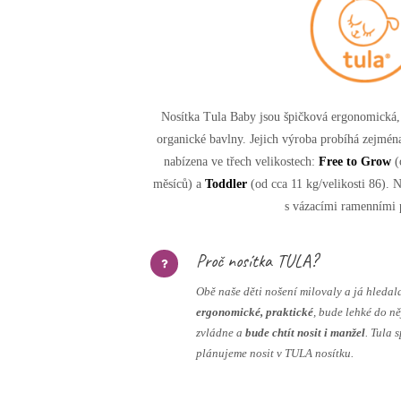
Nosítka Tula Baby jsou špičková ergonomická,
organické bavlny. Jejich výroba probíhá zejmén
nabízena ve třech velikostech:
Free to Grow
(
měsíců) a
Toddler
(od cca 11 kg/velikosti 86). 
s vázacími ramenními 
Proč nosítka TULA?
Obě naše děti nošení milovaly a já hledal
ergonomické, praktické
, bude lehké do n
zvládne a
bude chtít nosit i manžel
. Tula 
plánujeme nosit v TULA nosítku.