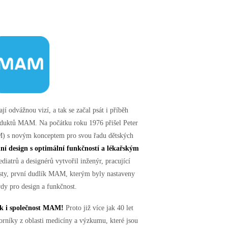
jí odvážnou vizí, a tak se začal psát i příběh
oduktů MAM. Na počátku roku 1976 přišel Peter
M) s novým konceptem pro svou řadu dětských
lní design s optimální funkčností a lékařským
iatrů a designérů vytvořil inženýr, pracující
sty, první dudlík MAM, kterým byly nastaveny
dy pro design a funkčnost.
tak i společnost MAM!
Proto již více jak 40 let
rníky z oblasti medicíny a výzkumu, které jsou