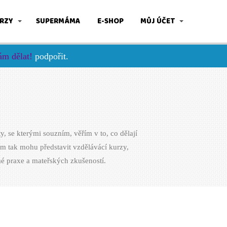
RZY
SUPERMÁMA
E-SHOP
MŮJ ÚČET
m dělat!
podpořit.
, se kterými souzním, věřím v to, co dělají
ám tak mohu představit vzdělávácí kurzy,
é praxe a mateřských zkušeností.