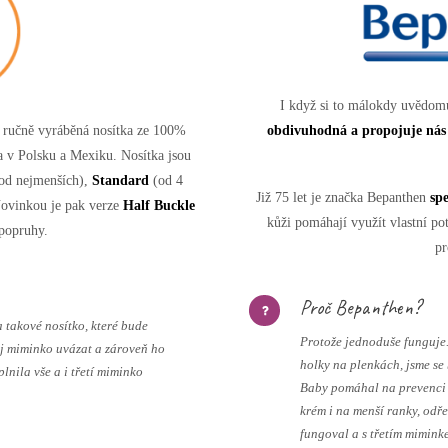
I když si to málokdy uvědomu
 ručně vyráběná nosítka ze 100%
obdivuhodná a propojuje nás
a v Polsku a Mexiku. Nosítka jsou
od nejmenších),
Standard
(od 4
Již 75 let je značka Bepanthen
sp
Novinkou je pak verze
Half Buckle
kůži pomáhají využít vlastní pot
popruhy.
pr
Proč Bepanthen?
a takové nosítko, které bude
Protože jednoduše funguje. 
ěj miminko uvázat a zároveň ho
holky na plenkách, jsme se
splnila vše a i třetí miminko
Baby pomáhal na prevenci 
krém i na menší ranky, odř
fungoval a s třetím mimink