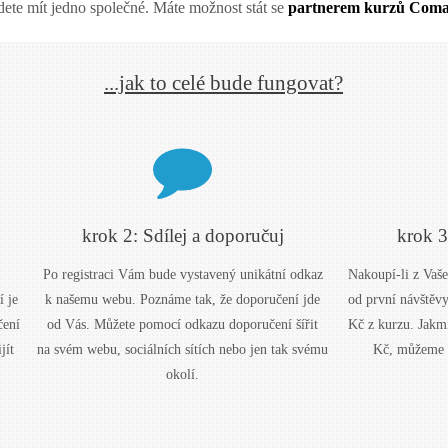
udete mít jedno společné. Máte možnost stát se
partnerem kurzů Coma
...jak to celé bude fungovat?
krok 2: Sdílej a doporučuj
krok 3
Po registraci Vám bude vystavený unikátní odkaz
Nakoupí-li z Vaš
í je
k našemu webu. Poznáme tak, že doporučení jde
od první návštěv
čení
od Vás. Můžete pomocí odkazu doporučení šířit
Kč z kurzu. Jakm
jít
na svém webu, sociálních sítích nebo jen tak svému
Kč, můžeme 
okolí.