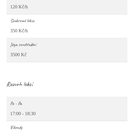
120 Kč/h
Soukromé lekce
350 Kč/h
Jóga soustředění
3500 Kč
Rozvrh lekcí
Po - Pa
17:00 - 18:30
Víkendy