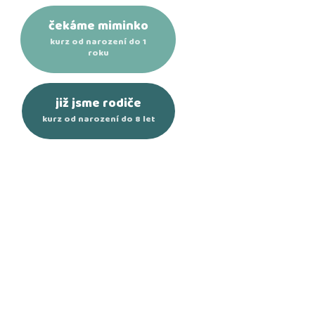
čekáme miminko
kurz od narození do 1
roku
již jsme rodiče
kurz od narození do 8 let