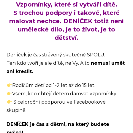
Vzpomínky, které si vytváří dítě.
S trochou podpory i takové, které
malovat nechce. DENÍČEK totiž není
umělecké dílo, je to život, je to
dětství.
Deníček je čas strávený skutečně SPOLU.
Ten kdo tvoří je ale dítě, ne Vy. A to
nemusí umět
ani kreslit.
Rodičům dětí od 1-2 let až do 15 let.
Všem, kdo chtějí dětem darovat vzpomínky.
S celoroční podporou ve Facebookové
skupině.
DENÍČEK je čas s dětmi, na který budete
pyšná!