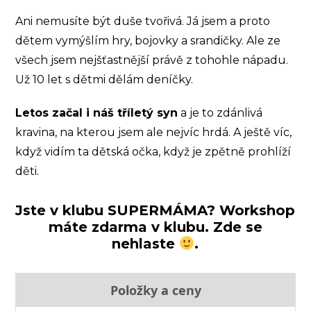
Ani nemusíte být duše tvořivá. Já jsem a proto
dětem vymýšlím hry, bojovky a srandičky. Ale ze
všech jsem nejšťastnější právě z tohohle nápadu.
Už 10 let s dětmi dělám deníčky.
Letos začal i náš tříletý syn
a je to zdánlivá
kravina, na kterou jsem ale nejvíc hrdá. A ještě víc,
když vidím ta dětská očka, když je zpětně prohlíží
děti.
Jste v klubu SUPERMÁMA? Workshop
máte zdarma v klubu. Zde se
nehlaste
.
Položky a ceny