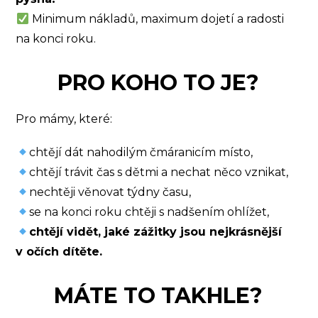
M
inimum nákladů, maximum dojetí a radosti
na konci roku.
PRO KOHO TO JE?
Pro mámy, které:
chtějí dát nahodilým čmáranicím místo
,
chtějí trávit čas s dětmi a nechat něco vznikat,
nechtěji věnovat týdny času,
se na konci roku chtěji s nadšením ohlížet,
chtějí vidět, jaké zážitky jsou nejkrásnější
v očích dítěte.
MÁTE TO TAKHLE?