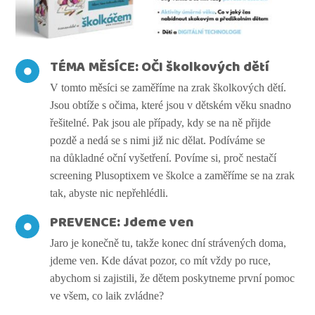
TÉMA MĚSÍCE: OČI školkových dětí
V tomto měsíci se zaměříme na zrak školkových dětí.
Jsou obtíže s očima, které jsou v dětském věku snadno
řešitelné. Pak jsou ale případy, kdy se na ně přijde
pozdě a nedá se s nimi již nic dělat. Podíváme se
na důkladné oční vyšetření. Povíme si, proč nestačí
screening Plusoptixem ve školce a zaměříme se na zrak
tak, abyste nic nepřehlédli.
PREVENCE: Jdeme ven
Jaro je konečně tu, takže konec dní strávených doma,
jdeme ven. Kde dávat pozor, co mít vždy po ruce,
abychom si zajistili, že dětem poskytneme první pomoc
ve všem, co laik zvládne?