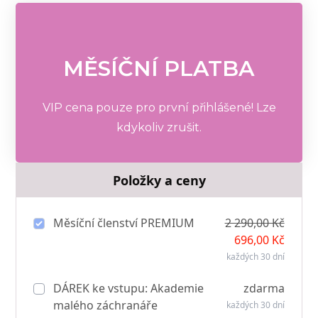
MĚSÍČNÍ PLATBA
VIP cena pouze pro první přihlášené! Lze
kdykoliv zrušit.
Položky a ceny
Měsíční členství PREMIUM
2 290,00 Kč
696,00 Kč
každých 30 dní
DÁREK ke vstupu: Akademie
zdarma
malého záchranáře
každých 30 dní