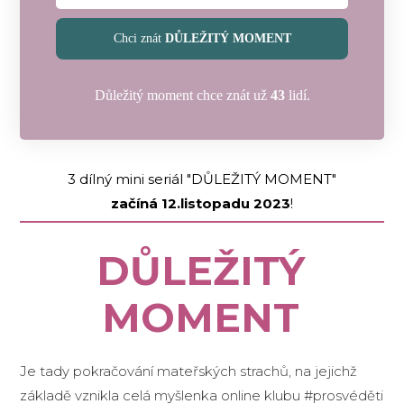
Chci znát
DŮLEŽITÝ MOMENT
Důležitý moment chce znát už
43
lidí.
3 dílný mini seriál "DŮLEŽITÝ MOMENT"
začíná 12.listopadu 2023
!
DŮLEŽITÝ
MOMENT
Je tady pokračování mateřských strachů, na jejichž
základě vznikla celá myšlenka online klubu #prosvéděti