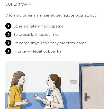
SUPERMÁMA.
V tomo 3 dílném mini seriálu se naučíte poznat, kdy:
už je s dítětem něco špatně,
to přesáhlo únosnou mez,
už nemá smysl řešit daný problém doma,
musíte vyhledat odborníka.