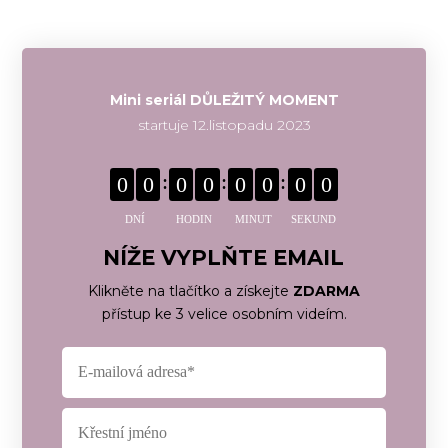
Mini seriál DŮLEŽITÝ MOMENT
startuje 12.listopadu 2023
0
0
0
0
0
0
0
0
DNÍ
HODIN
MINUT
SEKUND
NÍŽE VYPLŇTE EMAIL
Klikněte na tlačítko a získejte
ZDARMA
přístup ke 3 velice osobním videím.