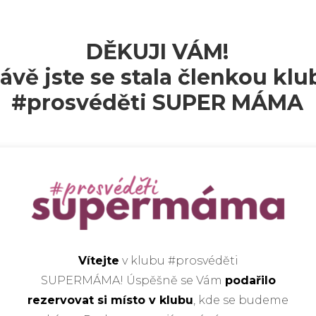
DĚKUJI VÁM!
ávě jste se stala členkou kl
#prosvéděti SUPER MÁMA
Vítejte
v klubu #prosvéděti
SUPERMÁMA! Úspěšně se Vám
podařilo
rezervovat si místo v klubu
, kde se budeme