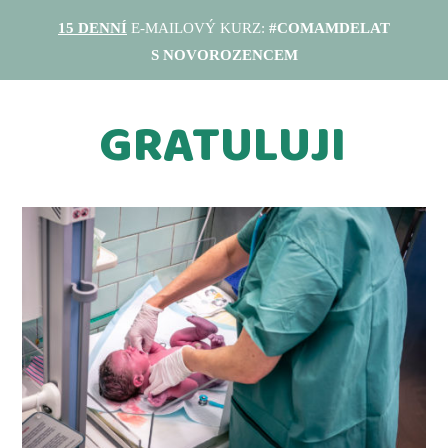
15 DENNÍ
E-MAILOVÝ KURZ:
#COMAMDELAT
S NOVOROZENCEM
hlaste se, dokud tato nabídka trvá.
GRATULUJI